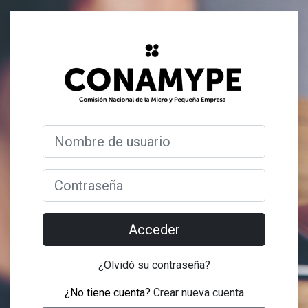
Salta al contenido principal
Entrar a CONAM
Saltar a creación de una nueva cuenta
Nombre de usuario
Contraseña
Acceder
¿Olvidó su contraseña?
¿No tiene cuenta?
Crear nueva cuenta