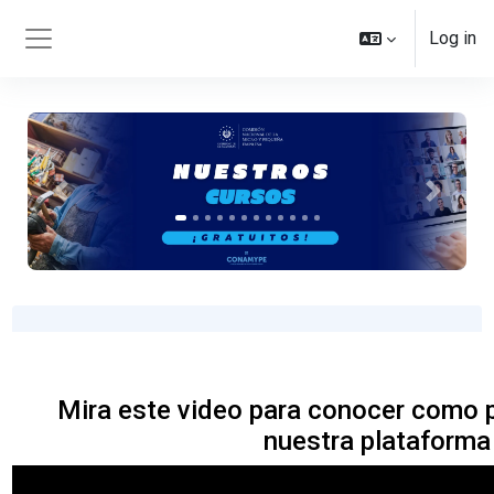
Skip to main content
Log in
Side panel
Previous
Next
Mira este video para conocer como 
nuestra plataforma